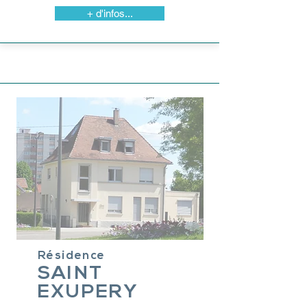
+ d'infos...
Réside
n
ce
SAIN
T
E
XUP
ERY