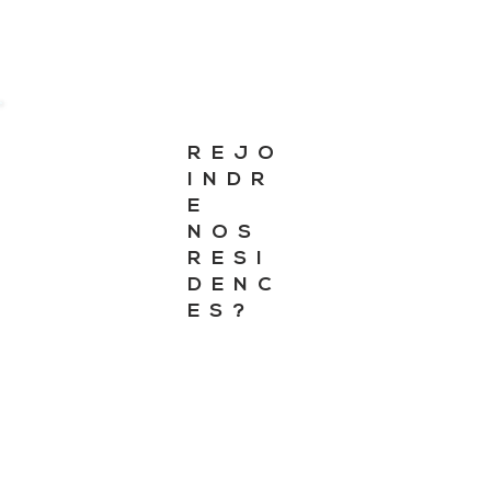
REJO
INDR
E
NOS
RESI
DENC
ES?
Les Résidences jeunes
sont accessibles à toute
personne entre 18 et 30 ans,
salarié, apprenti, ou demandeur
d'emploi.